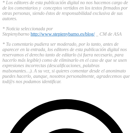
* Los editores de esta publicación digital no nos hacemos cargo de
de los comentarios y conceptos vertidos en los textos firmados por
otras personas, siendo éstos de responsabilidad exclusiva de sus
autores.
* Noticia seleccionada por
Stepienybarno
http://www.stepienybarno.es/blog/
_ CM de ASA
* Tu comentario pudiera ser moderado, por lo tanto, antes de
aparecer en la entrada, los editores de esta publicación digital nos
reservamos el derecho tanto de editarlo (si fuera necesario, para
hacerlo más legible) como de eliminarlo en el caso de que se usen
expresiones incorrectas (descalificaciones, palabras
malsonantes…). A su vez, si quieres comentar desde el anonimato
puedes hacerlo, aunque, nosotros personalmente, agradecemos que
tod@s nos podamos identificar.