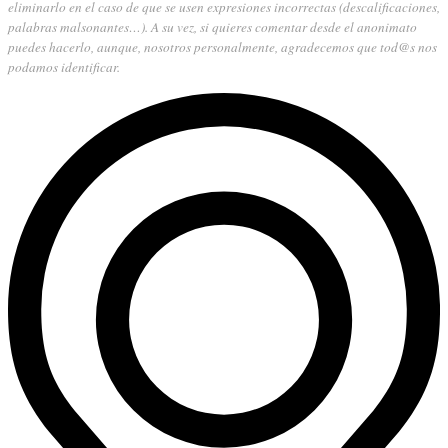
eliminarlo en el caso de que se usen expresiones incorrectas (descalificaciones,
palabras malsonantes…). A su vez, si quieres comentar desde el anonimato
puedes hacerlo, aunque, nosotros personalmente, agradecemos que tod@s nos
podamos identificar.