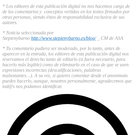
* Los editores de esta publicación digital no nos hacemos cargo de
de los comentarios y conceptos vertidos en los textos firmados por
otras personas, siendo éstos de responsabilidad exclusiva de sus
autores.
* Noticia seleccionada por
Stepienybarno
http://www.stepienybarno.es/blog/
_ CM de ASA
* Tu comentario pudiera ser moderado, por lo tanto, antes de
aparecer en la entrada, los editores de esta publicación digital nos
reservamos el derecho tanto de editarlo (si fuera necesario, para
hacerlo más legible) como de eliminarlo en el caso de que se usen
expresiones incorrectas (descalificaciones, palabras
malsonantes…). A su vez, si quieres comentar desde el anonimato
puedes hacerlo, aunque, nosotros personalmente, agradecemos que
tod@s nos podamos identificar.