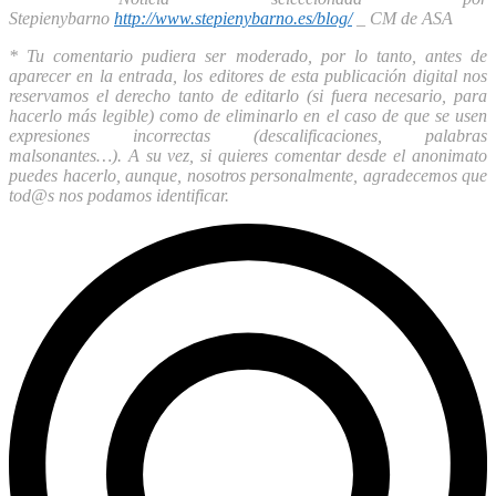
Stepienybarno
http://www.stepienybarno.es/blog/
_ CM de ASA
* Tu comentario pudiera ser moderado, por lo tanto, antes de
aparecer en la entrada, los editores de esta publicación digital nos
reservamos el derecho tanto de editarlo (si fuera necesario, para
hacerlo más legible) como de eliminarlo en el caso de que se usen
expresiones incorrectas (descalificaciones, palabras
malsonantes…). A su vez, si quieres comentar desde el anonimato
puedes hacerlo, aunque, nosotros personalmente, agradecemos que
tod@s nos podamos identificar.