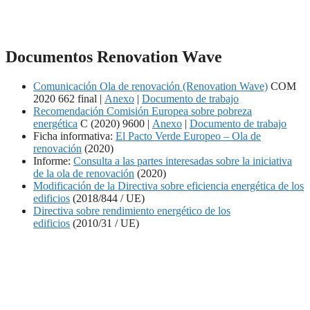
Documentos Renovation Wave
Comunicación Ola de renovación (Renovation Wave)
COM
2020 662 final |
Anexo
|
Documento de trabajo
Recomendación Comisión Europea sobre pobreza
energética
C (2020) 9600 |
Anexo
|
Documento de trabajo
Ficha informativa:
El Pacto Verde Europeo – Ola de
renovación
(2020)
Informe:
Consulta a las partes interesadas sobre la iniciativa
de la ola de renovación
(2020)
Modificación de la Directiva sobre eficiencia energética de los
edificios
(2018/844 / UE)
Directiva sobre rendimiento energético de los
edificios
(2010/31 / UE)