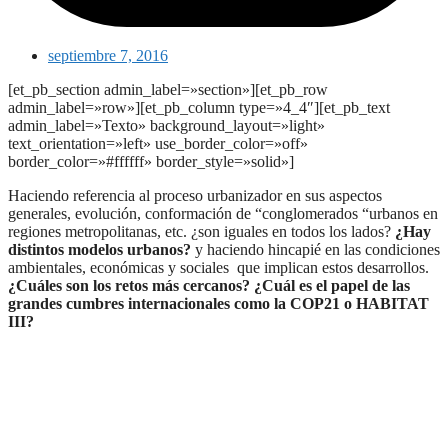
septiembre 7, 2016
[et_pb_section admin_label=»section»][et_pb_row
admin_label=»row»][et_pb_column type=»4_4″][et_pb_text
admin_label=»Texto» background_layout=»light»
text_orientation=»left» use_border_color=»off»
border_color=»#ffffff» border_style=»solid»]
Haciendo referencia al proceso urbanizador en sus aspectos
generales, evolución, conformación de “conglomerados “urbanos en
regiones metropolitanas, etc. ¿son iguales en todos los lados?
¿Hay
distintos modelos urbanos?
y haciendo hincapié en las condiciones
ambientales, económicas y sociales que implican estos desarrollos.
¿Cuáles son los retos más cercanos? ¿Cuál es el papel de las
grandes cumbres internacionales como la COP21 o HABITAT
III?