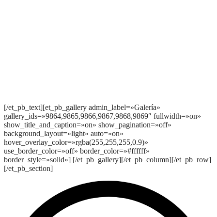
[/et_pb_text][et_pb_gallery admin_label=»Galería»
gallery_ids=»9864,9865,9866,9867,9868,9869″ fullwidth=»on»
show_title_and_caption=»on» show_pagination=»off»
background_layout=»light» auto=»on»
hover_overlay_color=»rgba(255,255,255,0.9)»
use_border_color=»off» border_color=»#ffffff»
border_style=»solid»] [/et_pb_gallery][/et_pb_column][/et_pb_row]
[/et_pb_section]