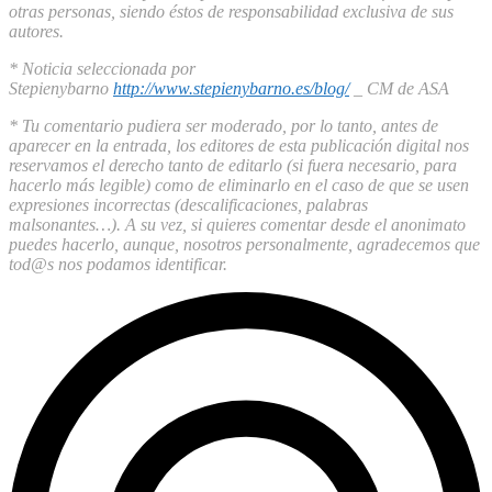
otras personas, siendo éstos de responsabilidad exclusiva de sus
autores.
* Noticia seleccionada por
Stepienybarno
http://www.stepienybarno.es/blog/
_ CM de ASA
* Tu comentario pudiera ser moderado, por lo tanto, antes de
aparecer en la entrada, los editores de esta publicación digital nos
reservamos el derecho tanto de editarlo (si fuera necesario, para
hacerlo más legible) como de eliminarlo en el caso de que se usen
expresiones incorrectas (descalificaciones, palabras
malsonantes…). A su vez, si quieres comentar desde el anonimato
puedes hacerlo, aunque, nosotros personalmente, agradecemos que
tod@s nos podamos identificar.