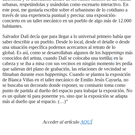
urbanas, respetándolas y usándolas como escenario interactivo. En
este post, me gustaría escribir sobre el urbanismo de lo cotidiano a
través de una experiencia puntual y precisa: una exposición-
concierto en un taller mecánico en un pueblo de algo más de 12.000
habitantes.
Salvador Dalí decía que para llegar a lo universal primero había que
saber describir a un pueblo. Desde lo local, desde el detalle o desde
una situación específica podemos acercarnos al retrato de lo
global. Es así, como se desarrollaban algunos de los
happenings
más
conocidos del artista, cuando Dalí se colocaba una tortilla
i
en la
cabeza y se iba a misa con sus vecinos en ningún momento les pedía
que salieran del plano de grabación, las relaciones de vecindad se
filmaban durante esos
happenings
. Cuando se plantea la exposición
de Blanca Viñas en el taller mecánico de Emilio Jesús Cayuela, no
se buscaba un decorado donde exponer, su comisario toma como
punto de partida al dueño del espacio para trabajar la exposición. No
es un quítate tú para ponerme yo, sino que la exposición se adapta
más al dueño que al espacio. (…)”
Acceder al artículo
AQUÍ