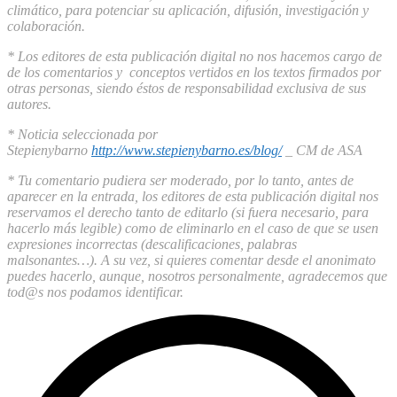
climático, para potenciar su aplicación, difusión, investigación y
colaboración.
* Los editores de esta publicación digital no nos hacemos cargo de
de los comentarios y conceptos vertidos en los textos firmados por
otras personas, siendo éstos de responsabilidad exclusiva de sus
autores.
* Noticia seleccionada por
Stepienybarno
http://www.stepienybarno.es/blog/
_ CM de ASA
* Tu comentario pudiera ser moderado, por lo tanto, antes de
aparecer en la entrada, los editores de esta publicación digital nos
reservamos el derecho tanto de editarlo (si fuera necesario, para
hacerlo más legible) como de eliminarlo en el caso de que se usen
expresiones incorrectas (descalificaciones, palabras
malsonantes…). A su vez, si quieres comentar desde el anonimato
puedes hacerlo, aunque, nosotros personalmente, agradecemos que
tod@s nos podamos identificar.