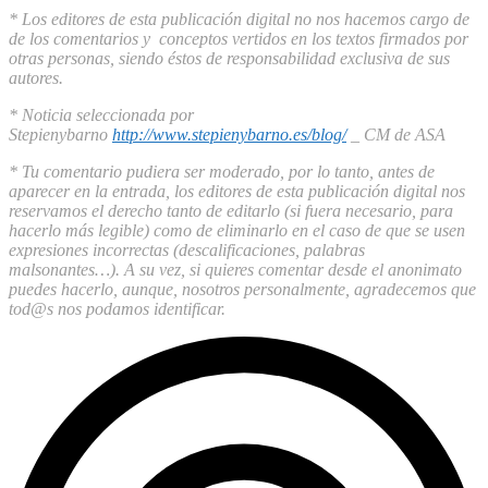
* Los editores de esta publicación digital no nos hacemos cargo de
de los comentarios y conceptos vertidos en los textos firmados por
otras personas, siendo éstos de responsabilidad exclusiva de sus
autores.
* Noticia seleccionada por
Stepienybarno
http://www.stepienybarno.es/blog/
_ CM de ASA
* Tu comentario pudiera ser moderado, por lo tanto, antes de
aparecer en la entrada, los editores de esta publicación digital nos
reservamos el derecho tanto de editarlo (si fuera necesario, para
hacerlo más legible) como de eliminarlo en el caso de que se usen
expresiones incorrectas (descalificaciones, palabras
malsonantes…). A su vez, si quieres comentar desde el anonimato
puedes hacerlo, aunque, nosotros personalmente, agradecemos que
tod@s nos podamos identificar.