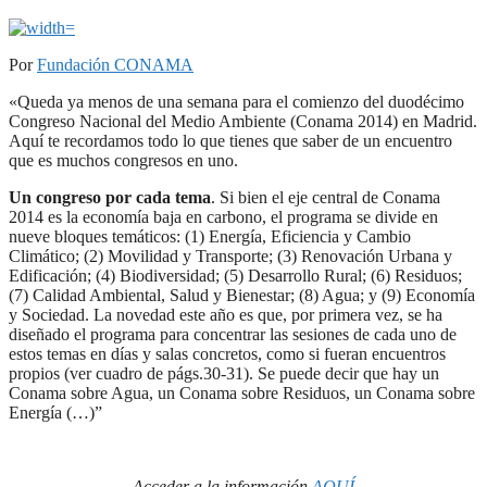
Por
Fundación CONAMA
«Queda ya menos de una semana para el comienzo del duodécimo
Congreso Nacional del Medio Ambiente (Conama 2014) en Madrid.
Aquí te recordamos todo lo que tienes que saber de un encuentro
que es muchos congresos en uno.
Un congreso por cada tema
. Si bien el eje central de Conama
2014 es la economía baja en carbono, el programa se divide en
nueve bloques temáticos: (1) Energía, Eficiencia y Cambio
Climático; (2) Movilidad y Transporte; (3) Renovación Urbana y
Edificación; (4) Biodiversidad; (5) Desarrollo Rural; (6) Residuos;
(7) Calidad Ambiental, Salud y Bienestar; (8) Agua; y (9) Economía
y Sociedad. La novedad este año es que, por primera vez, se ha
diseñado el programa para concentrar las sesiones de cada uno de
estos temas en días y salas concretos, como si fueran encuentros
propios (ver cuadro de págs.30-31). Se puede decir que hay un
Conama sobre Agua, un Conama sobre Residuos, un Conama sobre
Energía (…)”
Acceder a la información
AQUÍ