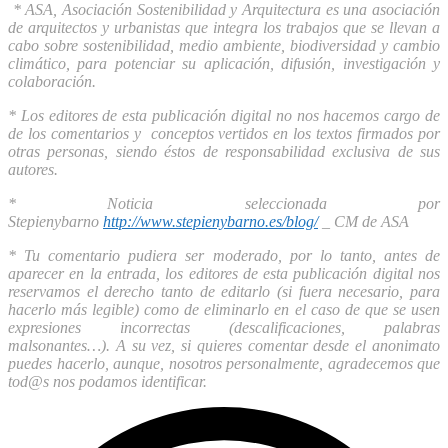
* ASA, Asociación Sostenibilidad y Arquitectura es una asociación
de arquitectos y urbanistas que integra los trabajos que se llevan a
cabo sobre sostenibilidad, medio ambiente, biodiversidad y cambio
climático, para potenciar su aplicación, difusión, investigación y
colaboración.
* Los editores de esta publicación digital no nos hacemos cargo de
de los comentarios y conceptos vertidos en los textos firmados por
otras personas, siendo éstos de responsabilidad exclusiva de sus
autores.
* Noticia seleccionada por
Stepienybarno
http://www.stepienybarno.es/blog/
_ CM de ASA
* Tu comentario pudiera ser moderado, por lo tanto, antes de
aparecer en la entrada, los editores de esta publicación digital nos
reservamos el derecho tanto de editarlo (si fuera necesario, para
hacerlo más legible) como de eliminarlo en el caso de que se usen
expresiones incorrectas (descalificaciones, palabras
malsonantes…). A su vez, si quieres comentar desde el anonimato
puedes hacerlo, aunque, nosotros personalmente, agradecemos que
tod@s nos podamos identificar.