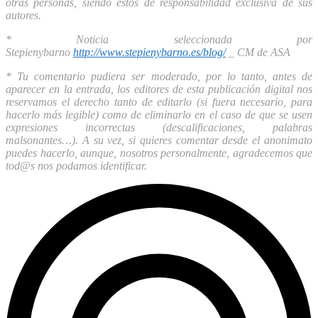
otras personas, siendo éstos de responsabilidad exclusiva de sus
autores.
* Noticia seleccionada por
Stepienybarno
http://www.stepienybarno.es/blog/
_ CM de ASA
* Tu comentario pudiera ser moderado, por lo tanto, antes de
aparecer en la entrada, los editores de esta publicación digital nos
reservamos el derecho tanto de editarlo (si fuera necesario, para
hacerlo más legible) como de eliminarlo en el caso de que se usen
expresiones incorrectas (descalificaciones, palabras
malsonantes…). A su vez, si quieres comentar desde el anonimato
puedes hacerlo, aunque, nosotros personalmente, agradecemos que
tod@s nos podamos identificar.