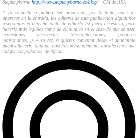
Stepienybarno
http://www.stepienybarno.es/blog/
_ CM de ASA
* Tu comentario pudiera ser moderado, por lo tanto, antes de
aparecer en la entrada, los editores de esta publicación digital nos
reservamos el derecho tanto de editarlo (si fuera necesario, para
hacerlo más legible) como de eliminarlo en el caso de que se usen
expresiones incorrectas (descalificaciones, palabras
malsonantes…). A su vez, si quieres comentar desde el anonimato
puedes hacerlo, aunque, nosotros personalmente, agradecemos que
tod@s nos podamos identificar.