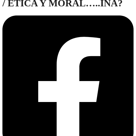
/ ÉTICA Y MORAL…..INA?