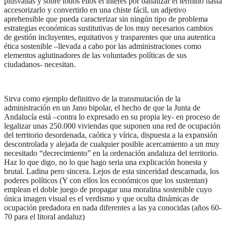
plusvalías y sobre todos ellos el interés por banalizar el termino hasta
accesorizarlo y convertirlo en una chiste fácil, un adjetivo
aprehensible que pueda caracterizar sin ningún tipo de problema
estrategias económicas sustitutivas de los muy necesarios cambios
de gestión incluyentes, equitativos y trasparentes que una autentica
ética sostenible –llevada a cabo por las administraciones como
elementos aglutinadores de las voluntades políticas de sus
ciudadanos- necesitan.
Sirva como ejemplo definitivo de la transmutación de la
administración en un Jano bipolar, el hecho de que la Junta de
Andalucía está –contra lo expresado en su propia ley- en proceso de
legalizar unas 250.000 viviendas que suponen una red de ocupación
del territorio desordenada, caótica y vírica, dispuesta a la expansión
descontrolada y alejada de cualquier posible acercamiento a un muy
necesitado “decrecimiento” en la ordenación andaluza del territorio.
Haz lo que digo, no lo que hago seria una explicación honesta y
brutal. Ladina pero sincera. Lejos de esta sinceridad descarnada, los
poderes políticos (Y con ellos los económicos que los sustentan)
emplean el doble juego de propagar una moralina sostenible cuyo
única imagen visual es el verdismo y que oculta dinámicas de
ocupación predadora en nada diferentes a las ya conocidas (años 60-
70 para el litoral andaluz)