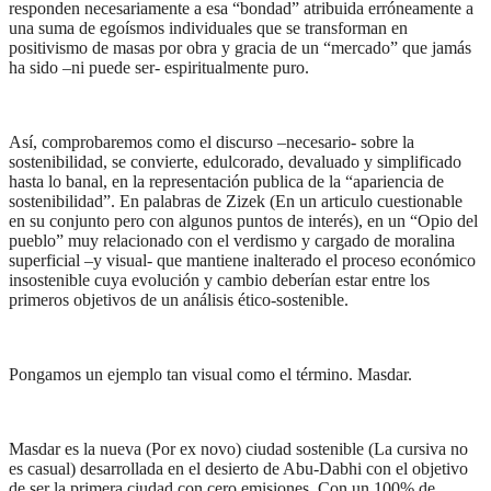
responden necesariamente a esa “bondad” atribuida erróneamente a
una suma de egoísmos individuales que se transforman en
positivismo de masas por obra y gracia de un “mercado” que jamás
ha sido –ni puede ser- espiritualmente puro.
Así, comprobaremos como el discurso –necesario- sobre la
sostenibilidad, se convierte, edulcorado, devaluado y simplificado
hasta lo banal, en la representación publica de la “apariencia de
sostenibilidad”. En palabras de Zizek (En un articulo cuestionable
en su conjunto pero con algunos puntos de interés), en un “Opio del
pueblo” muy relacionado con el verdismo y cargado de moralina
superficial –y visual- que mantiene inalterado el proceso económico
insostenible cuya evolución y cambio deberían estar entre los
primeros objetivos de un análisis ético-sostenible.
Pongamos un ejemplo tan visual como el término. Masdar.
Masdar es la nueva (Por ex novo) ciudad sostenible (La cursiva no
es casual) desarrollada en el desierto de Abu-Dabhi con el objetivo
de ser la primera ciudad con cero emisiones. Con un 100% de