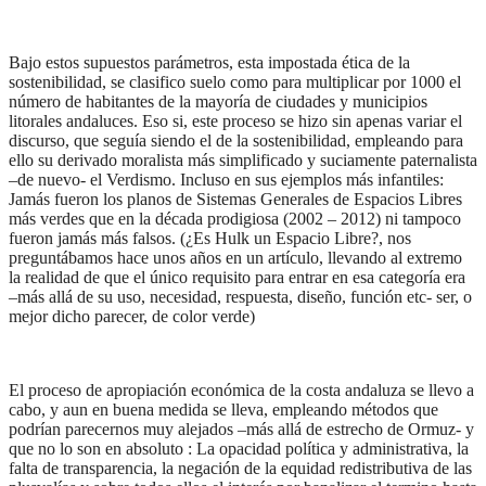
Bajo estos supuestos parámetros, esta impostada ética de la
sostenibilidad, se clasifico suelo como para multiplicar por 1000 el
número de habitantes de la mayoría de ciudades y municipios
litorales andaluces. Eso si, este proceso se hizo sin apenas variar el
discurso, que seguía siendo el de la sostenibilidad, empleando para
ello su derivado moralista más simplificado y suciamente paternalista
–de nuevo- el Verdismo. Incluso en sus ejemplos más infantiles:
Jamás fueron los planos de Sistemas Generales de Espacios Libres
más verdes que en la década prodigiosa (2002 – 2012) ni tampoco
fueron jamás más falsos. (¿Es Hulk un Espacio Libre?, nos
preguntábamos hace unos años en un artículo, llevando al extremo
la realidad de que el único requisito para entrar en esa categoría era
–más allá de su uso, necesidad, respuesta, diseño, función etc- ser, o
mejor dicho parecer, de color verde)
El proceso de apropiación económica de la costa andaluza se llevo a
cabo, y aun en buena medida se lleva, empleando métodos que
podrían parecernos muy alejados –más allá de estrecho de Ormuz- y
que no lo son en absoluto : La opacidad política y administrativa, la
falta de transparencia, la negación de la equidad redistributiva de las