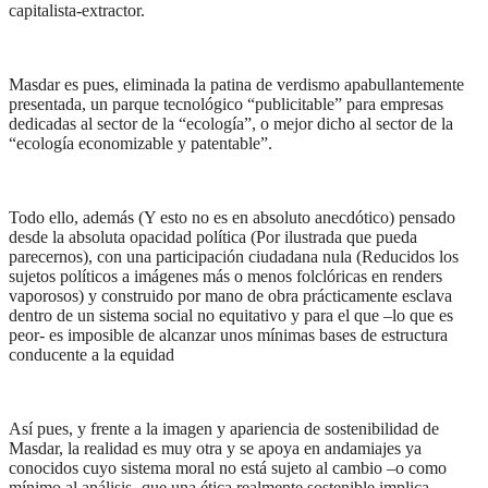
capitalista-extractor.
Masdar es pues, eliminada la patina de verdismo apabullantemente
presentada, un parque tecnológico “publicitable” para empresas
dedicadas al sector de la “ecología”, o mejor dicho al sector de la
“ecología economizable y patentable”.
Todo ello, además (Y esto no es en absoluto anecdótico) pensado
desde la absoluta opacidad política (Por ilustrada que pueda
parecernos), con una participación ciudadana nula (Reducidos los
sujetos políticos a imágenes más o menos folclóricas en renders
vaporosos) y construido por mano de obra prácticamente esclava
dentro de un sistema social no equitativo y para el que –lo que es
peor- es imposible de alcanzar unos mínimas bases de estructura
conducente a la equidad
Así pues, y frente a la imagen y apariencia de sostenibilidad de
Masdar, la realidad es muy otra y se apoya en andamiajes ya
conocidos cuyo sistema moral no está sujeto al cambio –o como
mínimo al análisis- que una ética realmente sostenible implica.