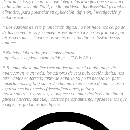
de arquitectos y urbanistas que integra los trabajos que se llevan a
cabo sobre sostenibilidad, medio ambiente, biodiversidad y cambio
climático, para potenciar su aplicación, difusión, investigación y
colaboración.
* Los editores de esta publicación digital no nos hacemos cargo de
de los comentarios y conceptos vertidos en los textos firmados por
otras personas, siendo éstos de responsabilidad exclusiva de sus
autores.
* Noticia elaborada por Stepienybarno
http://www.stepienybarno.es/blog/
_ CM de ASA
* Tu comentario pudiera ser moderado, por lo tanto, antes de
aparecer en la entrada, los editores de esta publicación digital nos
reservamos el derecho tanto de editarlo (si fuera necesario, para
hacerlo más legible) como de eliminarlo en el caso de que se usen
expresiones incorrectas (descalificaciones, palabras
malsonantes…). A su vez, si quieres comentar desde el anonimato
puedes hacerlo, aunque, nosotros personalmente, agradecemos que
tod@s nos podamos identificar.