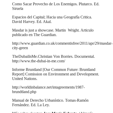
Como Sacar Provecho de Los Enemigos. Plutarco. Ed.
Siruela
Espacios del Capital; Hacia una Geografía Critica.
David Harvey. Ed. Akal.
Masdar is just a showcase. Martin Wright. Articulo
publicado en The Guardian.
http://www.guardian.co.uk/commentisfree/2011/apr/29/masdar-
city-green
TheDubaiInMe.Christian Von Borries. Documental.
http://www.the-dubai-in-me.com/
Informe Bruntland [Our Common Future: Bruntland
Report] Comission on Environment and Development.
United Nations.
http://worldinbalance.net/intagreements/1987-
brundtland.php
Manual de Derecho Urbanístico. Tomas-Ramón
Fernández. Ed. La Ley.