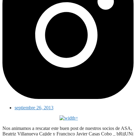
septiembre 26, 2013
Nos animamos a rescatar este buen post de nuestros socios de ASA,
Beatriz Villanueva Cajide y Francisco Javier Casas Cobo _ bRijUNi