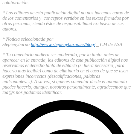
colaboración.
* Los editores de esta publicación digital no nos hacemos cargo de
de los comentarios y conceptos vertidos en los textos firmados por
otras personas, siendo éstos de responsabilidad exclusiva de sus
autores.
* Noticia seleccionada por
Stepienybarno
http://www.stepienybarno.es/blog/
_ CM de ASA
* Tu comentario pudiera ser moderado, por lo tanto, antes de
aparecer en la entrada, los editores de esta publicación digital nos
reservamos el derecho tanto de editarlo (si fuera necesario, para
hacerlo más legible) como de eliminarlo en el caso de que se usen
expresiones incorrectas (descalificaciones, palabras
malsonantes…). A su vez, si quieres comentar desde el anonimato
puedes hacerlo, aunque, nosotros personalmente, agradecemos que
tod@s nos podamos identificar.