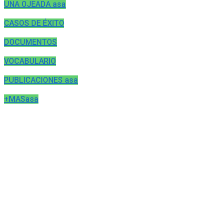
UNA OJEADA asa
CASOS DE ÉXITO
DOCUMENTOS
VOCABULARIO
PUBLICACIONES asa
+MASasa