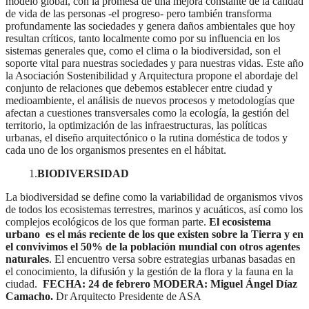
modelo global, con la promesa de una mejora constante de la calidad
de vida de las personas -el progreso- pero también transforma
profundamente las sociedades y genera daños ambientales que hoy
resultan críticos, tanto localmente como por su influencia en los
sistemas generales que, como el clima o la biodiversidad, son el
soporte vital para nuestras sociedades y para nuestras vidas. Este año
la Asociación Sostenibilidad y Arquitectura propone el abordaje del
conjunto de relaciones que debemos establecer entre ciudad y
medioambiente, el análisis de nuevos procesos y metodologías que
afectan a cuestiones transversales como la ecología, la gestión del
territorio, la optimización de las infraestructuras, las políticas
urbanas, el diseño arquitectónico o la rutina doméstica de todos y
cada uno de los organismos presentes en el hábitat.
1.
BIODIVERSIDAD
La biodiversidad se define como la variabilidad de organismos vivos
de todos los ecosistemas terrestres, marinos y acuáticos, así como los
complejos ecológicos de los que forman parte.
El ecosistema
urbano es el más reciente de los que existen sobre la Tierra y en
el convivimos el 50% de la población mundial con otros agentes
naturales
. El encuentro versa sobre estrategias urbanas basadas en
el conocimiento, la difusión y la gestión de la flora y la fauna en la
ciudad.
FECHA: 24 de febrero
MODERA: Miguel Ángel Díaz
Camacho.
Dr Arquitecto Presidente de ASA