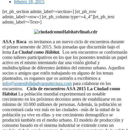
febrero 18, 2015
[et_pb_section admin_label=»section»] [et_pb_row
admin_label=»row»] [et_pb_column type=»4_4″][et_pb_text
admin_label=»Text»]
ASA y Roca
os invitamos a un nuevo ciclo de encuentros durante
el primer semestre de 2015. Seis jornadas que discurrirán bajo el
lema
La Ciudad como Hábitat
.
Los seis encuentros se conformarán
como talleres participativos en los que los ponentes tendrán un papel
activo en el mismo intentando dar una visión global y
multidisciplinar de diferentes ámbitos del entorno urbano. Aquellos
socios o amigos que estéis trabajando en alguno de los temas
planteados, os rogamos que os animéis a escribirnos a
info@sostenibilidadyarquitectura.com
para colaborar en los
encuentros.
Ciclo de encuentros ASA 2015
La Ciudad como
Hábitat
La población mundial experimentará un notable
crecimiento en los próximos decenios antes de estabilizarse en un
mínimo de 10.000 millones de personas. Además, la población se
concentrará cada vez más en las ciudades –más de la mitad de la
población ya vive en ellas- y ese crecimiento demográfico se
producirá también en el medio urbano. El modelo de producción y
consumo basado en el sistema industrial se extiende como un