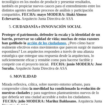
tecnológico en los modos de producir y presentar resultados,
también en propiciar nuevos cauces para el entendimiento entre los
distintos agentes mediante procesos de análisis y participación
compartidos.
FECHA: mayo
MODERA: Iñaki Alonso
Echevarría.
Arquitecto Junta Directiva de ASA
5.
CIUDADANÍA e INNOVACIÓN SOCIAL
Proteger el patrimonio, defender la escala y la identidad de un
barrio, preservar su calidad de vida; muchas de estas razones
han gatillado la
acción de los ciudadanos
, ¿Pero cómo hacer
realmente efectivos estos movimientos que parecen surgir de manera
espontánea? Los arquitectos responden a través de una alianza
estratégica que entregue una respuesta desde la arquitectura, lo
suficientemente eficaz y rentable como para hacerse factible y
competir con el proyecto inicial.
FECHA: junio
MODERA: Jose
Suraña.
Arquitecto Junta Directiva de ASA
6.
MOVILIDAD
Mirada reflexiva, crítica, sobre nuestro entorno urbano, para
comprender cómo
la movilidad ha condicionado la evolución de
nuestras ciudades
y para sugerirnos planteamientos nuevos de lo
que debería ser una ciudad accesible a todos los ciudadanos.
FECHA: julio
MODERA: Mariluz Baldasano.
Arquitecta Junta