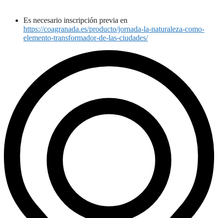
Es necesario inscripción previa en
https://coagranada.es/producto/jornada-la-naturaleza-como-
elemento-transformador-de-las-ciudades/