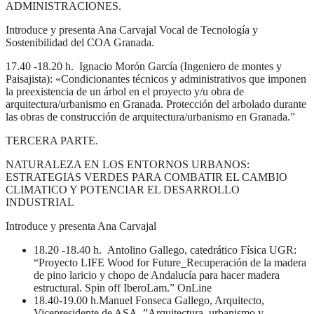
ADMINISTRACIONES.
Introduce y presenta Ana Carvajal Vocal de Tecnología y
Sostenibilidad del COA Granada.
17.40 -18.20 h. Ignacio Morón García (Ingeniero de montes y
Paisajista): «Condicionantes técnicos y administrativos que imponen
la preexistencia de un árbol en el proyecto y/u obra de
arquitectura/urbanismo en Granada. Protección del arbolado durante
las obras de construcción de arquitectura/urbanismo en Granada.”
TERCERA PARTE.
NATURALEZA EN LOS ENTORNOS URBANOS:
ESTRATEGIAS VERDES PARA COMBATIR EL CAMBIO
CLIMATICO Y POTENCIAR EL DESARROLLO
INDUSTRIAL
Introduce y presenta Ana Carvajal
18.20 -18.40 h. Antolino Gallego, catedrático Física UGR:
“Proyecto LIFE Wood for Future_Recuperación de la madera
de pino laricio y chopo de Andalucía para hacer madera
estructural. Spin off IberoLam.” OnLine
18.40-19.00 h.Manuel Fonseca Gallego, Arquitecto,
Vicepresidente de ASA. ”Arquitectura, urbanismo y