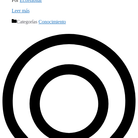
Por
EcoHabitar
Leer más
Categorías
Conocimiento